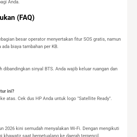
bagi Anda.
jukan (FAQ)
ebagian besar operator menyertakan fitur SOS gratis, namun
a ada biaya tambahan per KB.
ah dibandingkan sinyal BTS. Anda wajib keluar ruangan dan
ur ini?
e atas. Cek dus HP Anda untuk logo "Satellite Ready".
ahun 2026 kini semudah menyalakan Wi-Fi. Dengan mengikuti
gi khawatir saat berpetualang ke daerah terpencil.