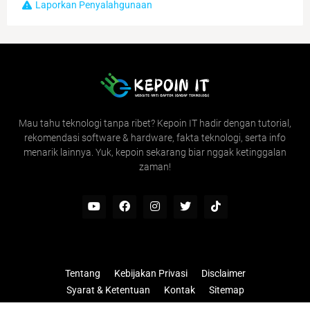
Laporkan Penyalahgunaan
Mau tahu teknologi tanpa ribet? Kepoin IT hadir dengan tutorial,
rekomendasi software & hardware, fakta teknologi, serta info
menarik lainnya. Yuk, kepoin sekarang biar nggak ketinggalan
zaman!
Tentang
Kebijakan Privasi
Disclaimer
Syarat & Ketentuan
Kontak
Sitemap