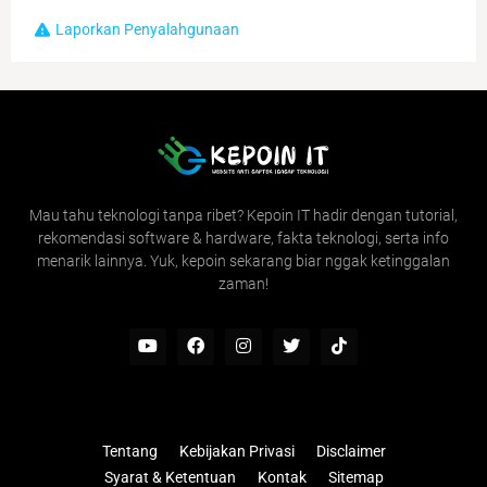
Laporkan Penyalahgunaan
Mau tahu teknologi tanpa ribet? Kepoin IT hadir dengan tutorial,
rekomendasi software & hardware, fakta teknologi, serta info
menarik lainnya. Yuk, kepoin sekarang biar nggak ketinggalan
zaman!
Tentang
Kebijakan Privasi
Disclaimer
Syarat & Ketentuan
Kontak
Sitemap