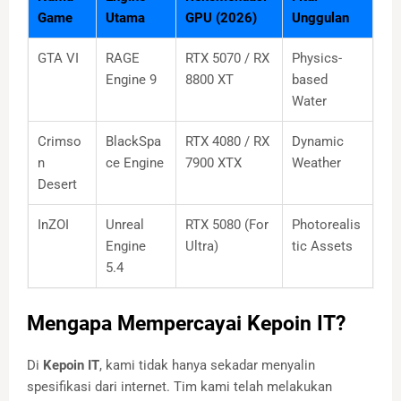
Game
Utama
GPU (2026)
Unggulan
GTA VI
RAGE
RTX 5070 / RX
Physics-
Engine 9
8800 XT
based
Water
Crimso
BlackSpa
RTX 4080 / RX
Dynamic
n
ce Engine
7900 XTX
Weather
Desert
InZOI
Unreal
RTX 5080 (For
Photorealis
Engine
Ultra)
tic Assets
5.4
Mengapa Mempercayai Kepoin IT?
Di
Kepoin IT
, kami tidak hanya sekadar menyalin
spesifikasi dari internet. Tim kami telah melakukan