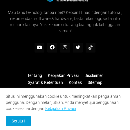
Mau tahu teknologi tanpa ribet? Kepoin IT hadir dengan tutorial,
rekomendasi software & hardware, fakta teknologi, serta info
menarik lainnya. Yuk, kepoin sekarang biar nggak ketinggalan
zaman!
Tentang
Kebijakan Privasi
Disclaimer
Syarat & Ketentuan
Kontak
Sitemap
© 2026 —
Kepoin IT
All rights reserved.
Situs ini menggunakan cookie untuk meningkatkan pengalaman
pengguna. Dengan melanjutkan, Anda menyetujui penggunaan
cookie sesuai dengan
Kebijakan Privasi
Setuju !