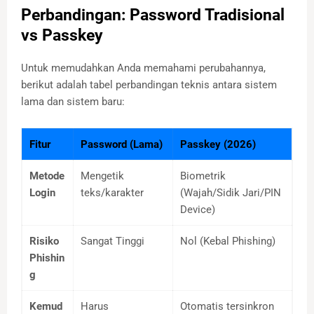
Perbandingan: Password Tradisional
vs Passkey
Untuk memudahkan Anda memahami perubahannya,
berikut adalah tabel perbandingan teknis antara sistem
lama dan sistem baru:
Fitur
Password (Lama)
Passkey (2026)
Metode
Mengetik
Biometrik
Login
teks/karakter
(Wajah/Sidik Jari/PIN
Device)
Risiko
Sangat Tinggi
Nol (Kebal Phishing)
Phishin
g
Kemud
Harus
Otomatis tersinkron