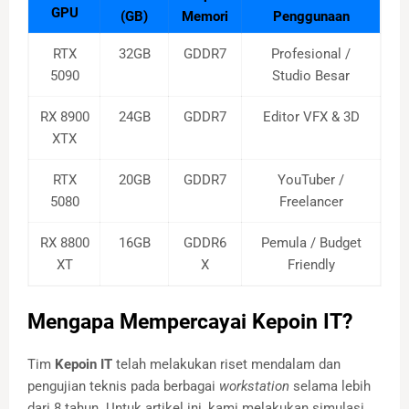
GPU
(GB)
Memori
Penggunaan
RTX
32GB
GDDR7
Profesional /
5090
Studio Besar
RX 8900
24GB
GDDR7
Editor VFX & 3D
XTX
RTX
20GB
GDDR7
YouTuber /
5080
Freelancer
RX 8800
16GB
GDDR6
Pemula / Budget
XT
X
Friendly
Mengapa Mempercayai Kepoin IT?
Tim
Kepoin IT
telah melakukan riset mendalam dan
pengujian teknis pada berbagai
workstation
selama lebih
dari 8 tahun. Untuk artikel ini, kami melakukan simulasi