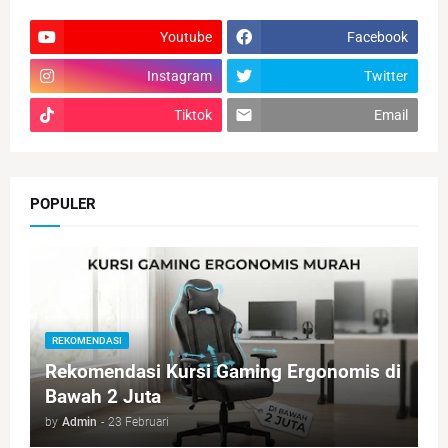
Youtube
Facebook
Instagram
Twitter
Tiktok
Email
POPULER
REKOMENDASI
Rekomendasi Kursi Gaming Ergonomis di
Bawah 2 Juta
by
Admin
-
23 Februari