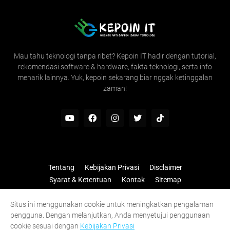
Mau tahu teknologi tanpa ribet? Kepoin IT hadir dengan tutorial,
rekomendasi software & hardware, fakta teknologi, serta info
menarik lainnya. Yuk, kepoin sekarang biar nggak ketinggalan
zaman!
Tentang
Kebijakan Privasi
Disclaimer
Syarat & Ketentuan
Kontak
Sitemap
© 2026 —
Kepoin IT
All rights reserved.
Situs ini menggunakan cookie untuk meningkatkan pengalaman
pengguna. Dengan melanjutkan, Anda menyetujui penggunaan
cookie sesuai dengan
Kebijakan Privasi