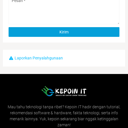
Laporkan Penyalahgunaan
Mau tahu teknologi tanpa ribet? Kepoin IT hadir dengan tutorial,
rekomendasi software & hardware, fakta teknologi, serta info
menarik lainnya. Yuk, kepoin sekarang biar nggak ketinggalan
zaman!