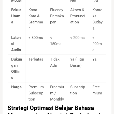
Model
Net
l AI
Fokus
Kosa
Fluency
Aksen &
Konte
Utam
Kata &
Percaka
Pronunci
ks
a
Gramma
pan
ation
Buday
r
a
Laten
< 300ms
<
< 200ms
<
si
150ms
400m
Audio
s
Dukun
Terbatas
Tidak
Ya (Fitur
Ya
gan
Ada
Dasar)
Offlin
e
Harga
Premium
Freemiu
Subscrip
Free
Subscrip
m /
tion
mium
tion
Monthly
Strategi Optimasi Belajar Bahasa