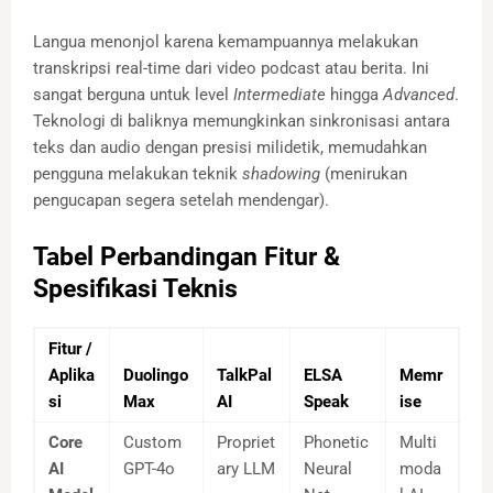
Langua menonjol karena kemampuannya melakukan
transkripsi real-time dari video podcast atau berita. Ini
sangat berguna untuk level
Intermediate
hingga
Advanced
.
Teknologi di baliknya memungkinkan sinkronisasi antara
teks dan audio dengan presisi milidetik, memudahkan
pengguna melakukan teknik
shadowing
(menirukan
pengucapan segera setelah mendengar).
Tabel Perbandingan Fitur &
Spesifikasi Teknis
Fitur /
Aplika
Duolingo
TalkPal
ELSA
Memr
si
Max
AI
Speak
ise
Core
Custom
Propriet
Phonetic
Multi
AI
GPT-4o
ary LLM
Neural
moda