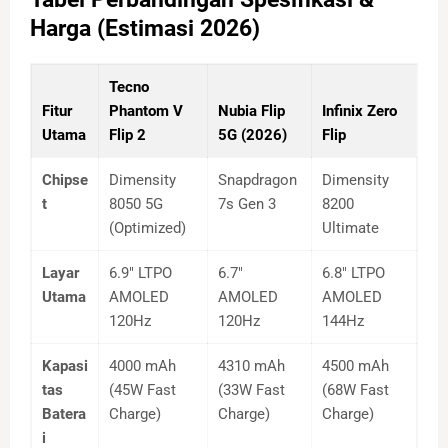
Harga (Estimasi 2026)
Tecno
Fitur
Phantom V
Nubia Flip
Infinix Zero
Utama
Flip 2
5G (2026)
Flip
Chipse
Dimensity
Snapdragon
Dimensity
t
8050 5G
7s Gen 3
8200
(Optimized)
Ultimate
Layar
6.9" LTPO
6.7"
6.8" LTPO
Utama
AMOLED
AMOLED
AMOLED
120Hz
120Hz
144Hz
Kapasi
4000 mAh
4310 mAh
4500 mAh
tas
(45W Fast
(33W Fast
(68W Fast
Batera
Charge)
Charge)
Charge)
i