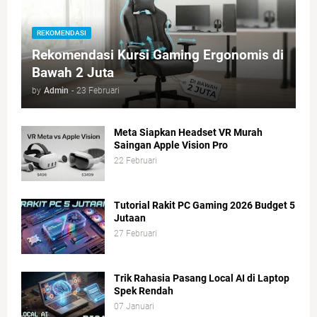
REKOMENDASI
Rekomendasi Kursi Gaming Ergonomis di
Bawah 2 Juta
by
Admin
-
23 Februari
Meta Siapkan Headset VR Murah
Saingan Apple Vision Pro
22 Februari
Tutorial Rakit PC Gaming 2026 Budget 5
Jutaan
27 Februari
Trik Rahasia Pasang Local AI di Laptop
Spek Rendah
07 Januari