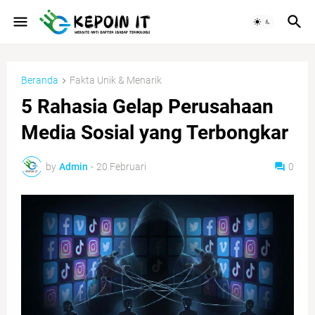
Beranda
Fakta Unik & Menarik
5 Rahasia Gelap Perusahaan
Media Sosial yang Terbongkar
by
Admin
-
20 Februari
0