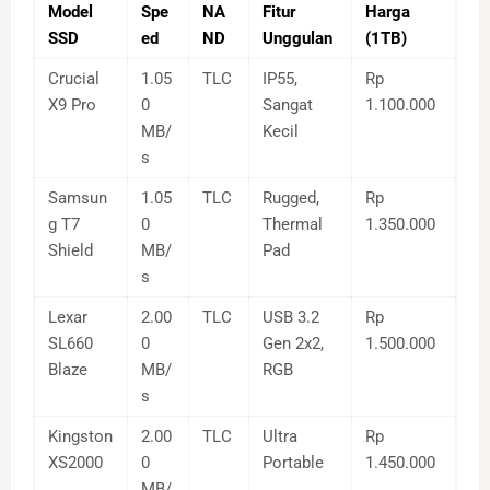
Model
Spe
NA
Fitur
Harga
SSD
ed
ND
Unggulan
(1TB)
Crucial
1.05
TLC
IP55,
Rp
X9 Pro
0
Sangat
1.100.000
MB/
Kecil
s
Samsun
1.05
TLC
Rugged,
Rp
g T7
0
Thermal
1.350.000
Shield
MB/
Pad
s
Lexar
2.00
TLC
USB 3.2
Rp
SL660
0
Gen 2x2,
1.500.000
Blaze
MB/
RGB
s
Kingston
2.00
TLC
Ultra
Rp
XS2000
0
Portable
1.450.000
MB/