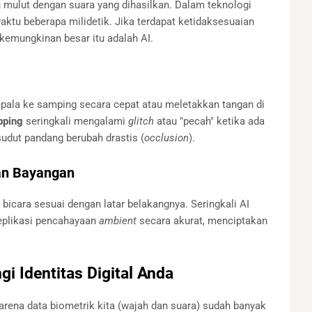
 mulut dengan suara yang dihasilkan. Dalam teknologi
tu beberapa milidetik. Jika terdapat ketidaksesuaian
, kemungkinan besar itu adalah AI.
pala ke samping secara cepat atau meletakkan tangan di
pping
seringkali mengalami
glitch
atau "pecah" ketika ada
udut pandang berubah drastis (
occlusion
).
an Bayangan
bicara sesuai dengan latar belakangnya. Seringkali AI
plikasi pencahayaan
ambient
secara akurat, menciptakan
i Identitas Digital Anda
rena data biometrik kita (wajah dan suara) sudah banyak