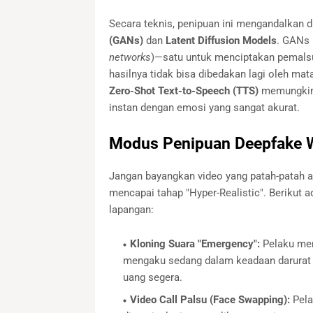
Secara teknis, penipuan ini mengandalkan d
(GANs)
dan
Latent Diffusion Models
. GANs 
networks
)—satu untuk menciptakan pemals
hasilnya tidak bisa dibedakan lagi oleh mat
Zero-Shot Text-to-Speech (TTS)
memungkink
instan dengan emosi yang sangat akurat.
Modus Penipuan Deepfake W
Jangan bayangkan video yang patah-patah at
mencapai tahap "Hyper-Realistic". Berikut 
lapangan:
Kloning Suara "Emergency":
Pelaku men
mengaku sedang dalam keadaan darurat (
uang segera.
Video Call Palsu (Face Swapping):
Pela