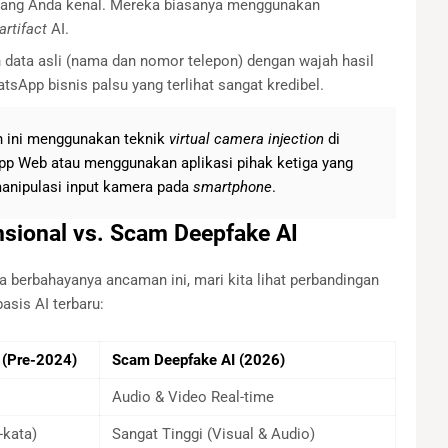
g yang Anda kenal. Mereka biasanya menggunakan
artifact
AI.
data asli (nama dan nomor telepon) dengan wajah hasil
sApp bisnis palsu yang terlihat sangat kredibel.
 ini menggunakan teknik
virtual camera injection
di
pp Web atau menggunakan aplikasi pihak ketiga yang
anipulasi input kamera pada
smartphone
.
sional vs. Scam Deepfake AI
rbahayanya ancaman ini, mari kita lihat perbandingan
sis AI terbaru:
 (Pre-2024)
Scam Deepfake AI (2026)
Audio & Video Real-time
-kata)
Sangat Tinggi (Visual & Audio)