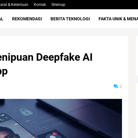
arat & Ketentuan
Kontak
Sitemap
AL
REKOMENDASI
BERITA TEKNOLOGI
FAKTA UNIK & MEN
nipuan Deepfake AI
pp
0