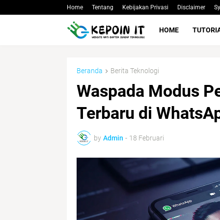
Home
Tentang
Kebijakan Privasi
Disclaimer
Sy
HOME
TUTORI
Beranda
Berita Teknologi
Waspada Modus Pe
Terbaru di WhatsA
by
Admin
-
18 Februari