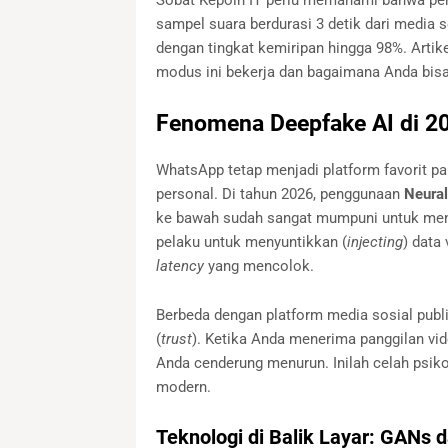
Sobat Kepoin IT perlu memahami bahwa peni
sampel suara berdurasi 3 detik dari media 
dengan tingkat kemiripan hingga 98%. Artik
modus ini bekerja dan bagaimana Anda bisa
Fenomena Deepfake AI di 2
WhatsApp tetap menjadi platform favorit pa
personal. Di tahun 2026, penggunaan
Neural
ke bawah sudah sangat mumpuni untuk menj
pelaku untuk menyuntikkan (
injecting
) data
latency
yang mencolok.
Berbeda dengan platform media sosial publ
(
trust
). Ketika Anda menerima panggilan vide
Anda cenderung menurun. Inilah celah psik
modern.
Teknologi di Balik Layar: GANs 