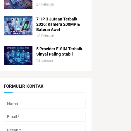
27 Februari
7 HP 3 Jutaan Terbaik
2026: Kamera 200MP &
Baterai Awet
18 Februari
5 Provider E-SIM Terbaik
Sinyal Paling Stabil
13 Januari
FORMULIR KONTAK