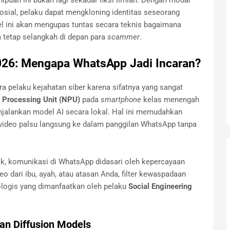
puan ini bukan lagi sekadar fiksi ilmiah. Dengan modal
sosial, pelaku dapat mengkloning identitas seseorang
el ini akan mengupas tuntas secara teknis bagaimana
 tetap selangkah di depan para
scammer
.
026: Mengapa WhatsApp Jadi Incaran?
ra pelaku kejahatan siber karena sifatnya yang sangat
 Processing Unit (NPU)
pada
smartphone
kelas menengah
alankan model AI secara lokal. Hal ini memudahkan
 video palsu langsung ke dalam panggilan WhatsApp tanpa
ik, komunikasi di WhatsApp didasari oleh kepercayaan
o dari ibu, ayah, atau atasan Anda, filter kewaspadaan
ologis yang dimanfaatkan oleh pelaku
Social Engineering
dan Diffusion Models