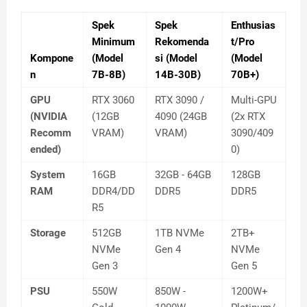
Spek
Spek
Enthusias
Minimum
Rekomenda
t/Pro
Kompone
(Model
si (Model
(Model
n
7B-8B)
14B-30B)
70B+)
GPU
RTX 3060
RTX 3090 /
Multi-GPU
(NVIDIA
(12GB
4090 (24GB
(2x RTX
Recomm
VRAM)
VRAM)
3090/409
ended)
0)
System
16GB
32GB - 64GB
128GB
RAM
DDR4/DD
DDR5
DDR5
R5
Storage
512GB
1TB NVMe
2TB+
NVMe
Gen 4
NVMe
Gen 3
Gen 5
PSU
550W
850W -
1200W+