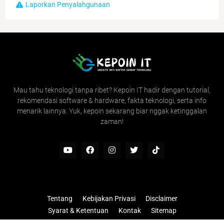
Laporkan Penyalahgunaan
Mau tahu teknologi tanpa ribet? Kepoin IT hadir dengan tutorial,
rekomendasi software & hardware, fakta teknologi, serta info
menarik lainnya. Yuk, kepoin sekarang biar nggak ketinggalan
zaman!
Tentang
Kebijakan Privasi
Disclaimer
Syarat & Ketentuan
Kontak
Sitemap