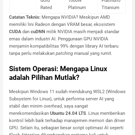
Gold
1000W
Platinum/
Rated
Platinum
Titanium
Catatan Teknis:
Mengapa NVIDIA? Meskipun AMD
memiliki lini Radeon dengan VRAM besar, ekosistem
CUDA
dan
cuDNN
milik NVIDIA masih menjadi standar
emas dalam industri AI. Penggunaan GPU NVIDIA
menjamin kompatibilitas 99% dengan library AI terbaru
tanpa perlu melakukan
patching
manual yang rumit.
Sistem Operasi: Mengapa Linux
adalah Pilihan Mutlak?
Meskipun Windows 11 sudah mendukung WSL2 (Windows
Subsystem for Linux), untuk performa server AI yang
stabil dan minim
overhead
, saya sangat
merekomendasikan
Ubuntu 24.04 LTS
. Linux memberikan
kontrol lebih baik terhadap manajemen memori dan driver
GPU. Selain itu, sebagian besar script optimasi AI seperti
Flash Attention
dikembangkan pertama kali untuk