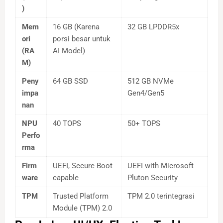
)
Mem
16 GB (Karena
32 GB LPDDR5x
ori
porsi besar untuk
(RA
AI Model)
M)
Peny
64 GB SSD
512 GB NVMe
impa
Gen4/Gen5
nan
NPU
40 TOPS
50+ TOPS
Perfo
rma
Firm
UEFI, Secure Boot
UEFI with Microsoft
ware
capable
Pluton Security
TPM
Trusted Platform
TPM 2.0 terintegrasi
Module (TPM) 2.0