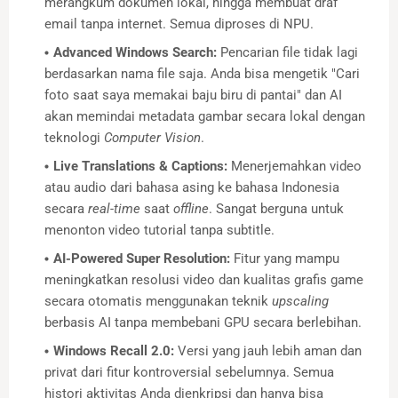
merangkum dokumen lokal, hingga membuat draf
email tanpa internet. Semua diproses di NPU.
Advanced Windows Search:
Pencarian file tidak lagi
berdasarkan nama file saja. Anda bisa mengetik "Cari
foto saat saya memakai baju biru di pantai" dan AI
akan memindai metadata gambar secara lokal dengan
teknologi
Computer Vision
.
Live Translations & Captions:
Menerjemahkan video
atau audio dari bahasa asing ke bahasa Indonesia
secara
real-time
saat
offline
. Sangat berguna untuk
menonton video tutorial tanpa subtitle.
AI-Powered Super Resolution:
Fitur yang mampu
meningkatkan resolusi video dan kualitas grafis game
secara otomatis menggunakan teknik
upscaling
berbasis AI tanpa membebani GPU secara berlebihan.
Windows Recall 2.0:
Versi yang jauh lebih aman dan
privat dari fitur kontroversial sebelumnya. Semua
histori aktivitas Anda dienkripsi dan hanya bisa