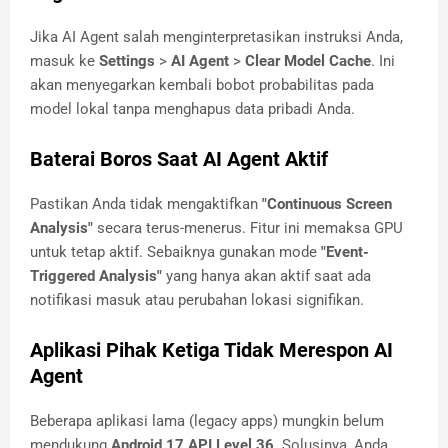
Jika AI Agent salah menginterpretasikan instruksi Anda,
masuk ke
Settings
>
AI Agent
>
Clear Model Cache
. Ini
akan menyegarkan kembali bobot probabilitas pada
model lokal tanpa menghapus data pribadi Anda.
Baterai Boros Saat AI Agent Aktif
Pastikan Anda tidak mengaktifkan
"Continuous Screen
Analysis"
secara terus-menerus. Fitur ini memaksa GPU
untuk tetap aktif. Sebaiknya gunakan mode
"Event-
Triggered Analysis"
yang hanya akan aktif saat ada
notifikasi masuk atau perubahan lokasi signifikan.
Aplikasi Pihak Ketiga Tidak Merespon AI
Agent
Beberapa aplikasi lama (legacy apps) mungkin belum
mendukung
Android 17 API Level 36
. Solusinya, Anda