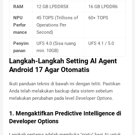
RAM
12 GB LPDDR5X
16 GB LPDDR6
NPU
45 TOPS (Trillions of
60+ TOPS
Perfor
Operations Per
mance
Second)
Penyim
UFS 4.0 (Sisa ruang
UFS 4.1 / 5.0
panan
min. 10GB)
Langkah-Langkah Setting AI Agent
Android 17 Agar Otomatis
Ikuti panduan teknis di bawah ini dengan teliti. Pastikan
Anda telah melakukan backup data sistem sebelum
melakukan perubahan pada level
Developer Options
.
1. Mengaktifkan Predictive Intelligence di
Developer Options
Langkah pertama adalah membuka "pintu" bagi AI untuk