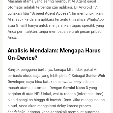
Masalah utama yang sering membuat AI Agent gagal
otomatis adalah terbentur izin aplikasi. Di Android 17,
gunakan fitur
"Scoped Agent Access"
. Ini memungkinkan
AI masuk ke dalam aplikasi tertentu (misalnya WhatsApp
atau Gmail) hanya untuk menjalankan tugas spesifik yang
Anda perintahkan, tanpa membaca seluruh pesan pribadi
Anda.
Analisis Mendalam: Mengapa Harus
On-Device?
Banyak pengguna bertanya, kenapa kita tidak pakai AI
berbasis cloud saja yang lebih pintar? Sebagai
Senior Web
Developer
, saya bisa katakan bahwa
latency
adalah
musuh utama automasi. Dengan
Gemini Nano 3
yang
berjalan di atas NPU lokal, waktu respon (inference time)
bisa dipangkas hingga di bawah 10ms. Jika menggunakan
cloud, Anda akan mengalami delay karena proses
handshake
jaringan, yang seringkali membuat automasi