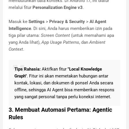
membutuhkan data konteks. Di Android 17, ini diatur
melalui fitur
Personalization Engine v3
.
Masuk ke
Settings
>
Privacy & Security
>
AI Agent
Intelligence
. Di sini, Anda harus memberikan izin pada
tiga pilar utama:
Screen Content
(untuk memahami apa
yang Anda lihat),
App Usage Patterns
, dan
Ambient
Context
.
Tips Rahasia:
Aktifkan fitur
"Local Knowledge
Graph"
. Fitur ini akan memetakan hubungan antar
kontak, lokasi, dan dokumen di ponsel Anda secara
offline, sehingga AI Agent bisa memberikan respons
yang sangat personal tanpa perlu koneksi internet.
3. Membuat Automasi Pertama: Agentic
Rules