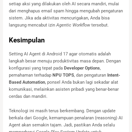
setiap aksi yang dilakukan oleh AI secara mandiri, mulai
dari menghapus email spam hingga mengubah pengaturan
sistem. Jika ada aktivitas mencurigakan, Anda bisa
langsung mencabut izin
Agentic Workflow
tersebut.
Kesimpulan
Setting AI Agent di Android 17 agar otomatis adalah
langkah besar menuju produktivitas masa depan. Dengan
konfigurasi yang tepat pada
Developer Options
,
pemahaman terhadap
NPU TOPS
, dan pengaturan
Intent-
Based Automation
, ponsel Anda bukan lagi sekadar alat
komunikasi, melainkan asisten pribadi yang benar-benar
cerdas dan mandiri.
Teknologi ini masih terus berkembang. Dengan update
berkala dari Google, kemampuan penalaran (reasoning) AI
Agent akan semakin tajam. Jadi, pastikan Anda selalu
memperbarui
Google Play System Update
untuk