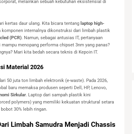
orporat, melainkan sebuah kebutuhan eksistensial di
ri kertas daur ulang. Kita bicara tentang
laptop high-
 komponen internalnya dikonstruksi dari limbah plastik
cled (PCR)
. Namun, sebagai antusias IT, pertanyaan
ini mampu menopang performa chipset 3nm yang panas?
gnya? Mari kita bedah secara teknis di Kepoin IT.
si Material 2026
ari 50 juta ton limbah elektronik (e-waste). Pada 2026,
lobal baru memaksa produsen seperti Dell, HP, Lenovo,
nomi Sirkular
. Laptop dari sampah plastik kini
rced polymers) yang memiliki kekuatan struktural setara
bobot 30% lebih ringan.
Dari Limbah Samudra Menjadi Chassis