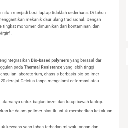
 nilon menjadi bodi laptop tidaklah sederhana. Di tahun
enggantikan mekanik daur ulang tradisional. Dengan
ke tingkat monomer, dimurnikan dari kontaminan, dan
irgin".
mengintegrasikan
Bio-based polymers
yang berasal dari
unggulan pada
Thermal Resistance
yang lebih tinggi
engujian laboratorium, chassis berbasis bio-polimer
0 derajat Celcius tanpa mengalami deformasi atau
utamanya untuk bagian bezel dan tutup bawah laptop.
rkan ke dalam polimer plastik untuk memberikan kekakuan
tuk keycaps yang tahan terhadap minyak tangan dan