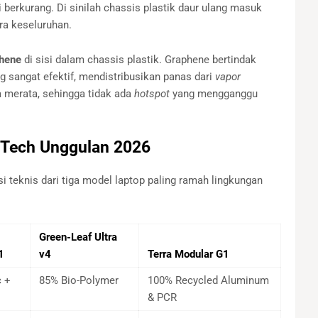
berkurang. Di sinilah chassis plastik daur ulang masuk
a keseluruhan.
hene
di sisi dalam chassis plastik. Graphene bertindak
g sangat efektif, mendistribusikan panas dari
vapor
 merata, sehingga tidak ada
hotspot
yang mengganggu
 Tech Unggulan 2026
si teknis dari tiga model laptop paling ramah lingkungan
Green-Leaf Ultra
1
v4
Terra Modular G1
c +
85% Bio-Polymer
100% Recycled Aluminum
& PCR