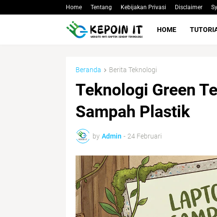
Home
Tentang
Kebijakan Privasi
Disclaimer
Sy
HOME
TUTORI
Beranda
Berita Teknologi
Teknologi Green Te
Sampah Plastik
by
Admin
-
24 Februari