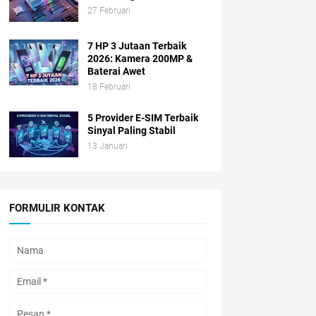
27 Februari
7 HP 3 Jutaan Terbaik
2026: Kamera 200MP &
Baterai Awet
18 Februari
5 Provider E-SIM Terbaik
Sinyal Paling Stabil
13 Januari
FORMULIR KONTAK