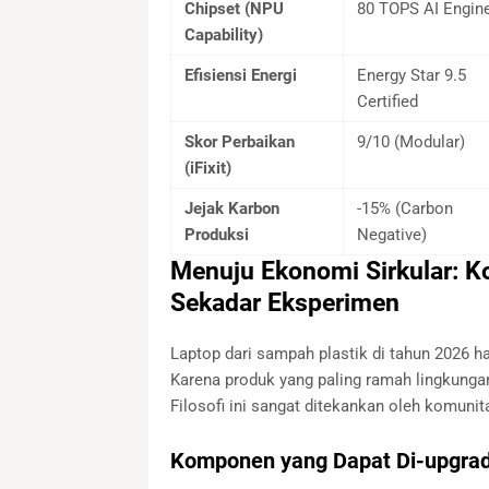
Chipset (NPU
80 TOPS AI Engin
Capability)
Efisiensi Energi
Energy Star 9.5
Certified
Skor Perbaikan
9/10 (Modular)
(iFixit)
Jejak Karbon
-15% (Carbon
Produksi
Negative)
Menuju Ekonomi Sirkular: K
Sekadar Eksperimen
Laptop dari sampah plastik di tahun 2026 h
Karena produk yang paling ramah lingkungan 
Filosofi ini sangat ditekankan oleh komunita
Komponen yang Dapat Di-upgrad